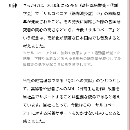
川津
きっかけは、2010年にESPEN（欧州臨床栄養・代謝
学会）で「サルコペニア（筋⾁減少症）※」の診断基
準が発表されたこと。その発表に同席した際の各国研
究者の関心の高さなどから、今後「サルコペニア」と
いう概念は、高齢化が顕著な日本国内でも普及すると
考えました。
※サルコペニアとは、加齢や疾患によって活動量が減った
結果、下肢や体幹などあらゆる部分の筋肉量が減少して身
体機能の低下が起こる状態を意味します。
当社の経営理念である「QOLへの貢献」のひとつとし
て、⾼齢者や患者さんのADL（⽇常⽣活動作）改善を
当社品でサポートすることは重要な使命であると考え
ています。当社にとって、今後はこの「サルコペニ
ア」に対する栄養サポートも欠かせないものになると
感じました。