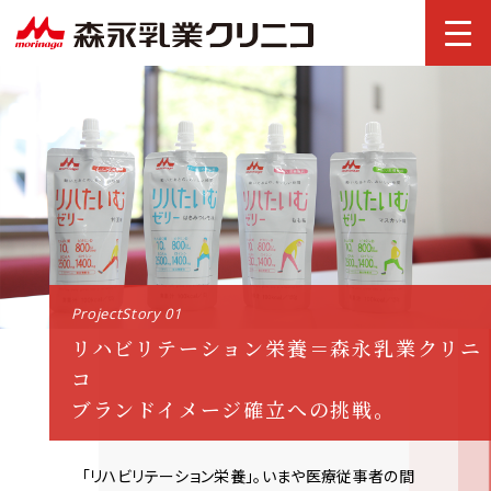
ProjectStory 01
リハビリテーション栄養＝森永乳業クリニ
コ
ブランドイメージ確立への挑戦。
「リハビリテーション栄養」。いまや医療従事者の間