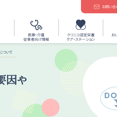
お問い合
医療・介護
クリニコ認定栄養
お
従事者向け情報
ケア・ステーション
について
要因や