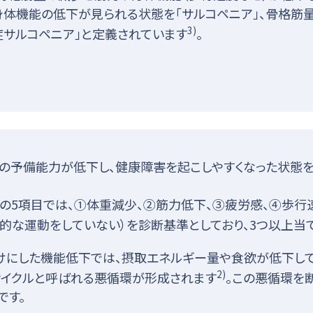
身体機能の低下が見られる状態を「サルコペニア」、骨格筋
3)
症サルコペニア」と定義されています
。
の予備能力が低下し、健康障害を起こしやすくなった状態
の5項目では、①体重減少、②筋力低下、③疲労感、④歩行速
期的な運動をしていない）を診断基準としており、3つ以上当
けにした機能低下では、摂取エネルギー量や食欲が低下し
2)
サイクルと呼ばれる悪循環が形成されます
。この悪循環を
です。