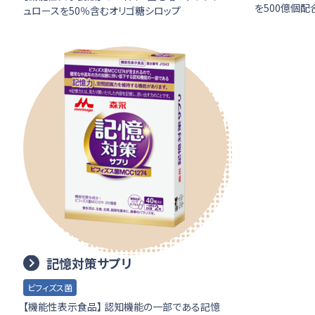
を500億個
ュロースを50％含むオリゴ糖シロップ
記憶対策サプリ
ビフィズス菌
【機能性表示食品】 認知機能の一部である記憶