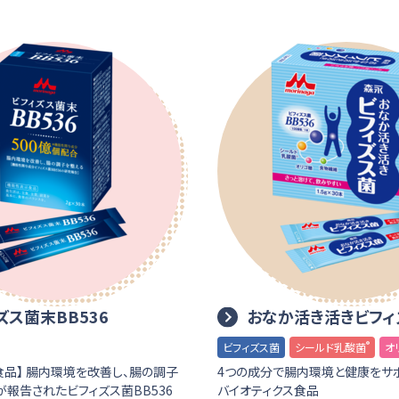
ズス菌末BB536
おなか活き活きビフィ
®
ビフィズス菌
シールド乳酸菌
オ
食品】 腸内環境を改善し、腸の調子
4つの成分で腸内環境と健康をサ
報告されたビフィズス菌BB536
バイオティクス食品