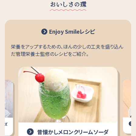
おいしさの
環
Enjoy Smileレシピ
栄養をアップするための、ほんの少しの工夫を盛り込ん
だ管理栄養士監修のレシピをご紹介。
チーズ
昔懐かしメロンクリームソーダ