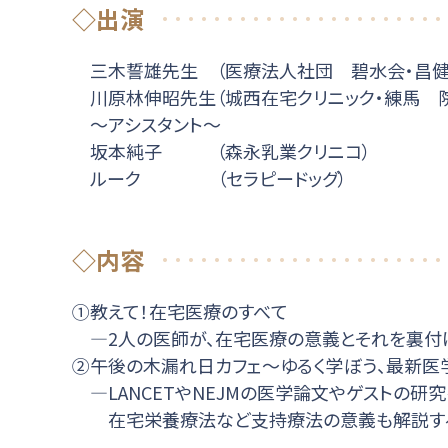
◇出演
三木誓雄先生 （医療法人社団 碧水会・昌健
川原林伸昭先生（城西在宅クリニック・練馬 
～アシスタント～
坂本純子 （森永乳業クリニコ）
ルーク （セラピードッグ）
◇内容
①教えて！在宅医療のすべて
―2人の医師が、在宅医療の意義とそれを裏付
②午後の木漏れ日カフェ〜ゆるく学ぼう、最新医
―LANCETやNEJMの医学論文やゲストの研
在宅栄養療法など支持療法の意義も解説す