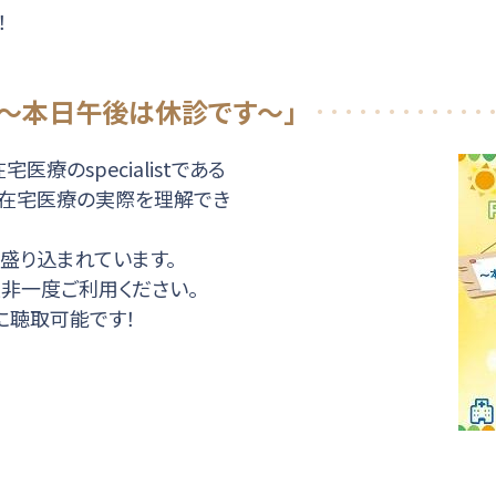
！
ック～本日午後は休診です～」
医療のspecialistである
、在宅医療の実際を理解でき
盛り込まれています。
非一度ご利用ください。
に聴取可能です！