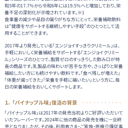
和5年の17.7％から令和6年には19.5％へと増加しており、栄
養不足の深刻化が示唆されています。※1
食事量の減少や品目の偏りがちな方にとって、栄養補助飲料
は“健康をサポートする継続しやすい手段”のひとつとして活
用することができます。
2017年より発売している「エンジョイすっきりクリミール」は、
手軽においしく栄養補給をサポートする「エンジョイクリミー
ル」シリーズのひとつで、脂質ゼロのすっきりした飲み口が特
長の商品です。乳製品の味わいが苦手な方や、さっぱりと栄養
補給したい方にも続けやすい飲料です。「食べ残しが増えた」
「体重が減ってきた」「栄養を手軽に補いたい」という方に、毎
日の栄養補給をおいしくサポートします。
１． 「パイナップル味」復活の背景
「パイナップル味」は2017年の発売当初よりご好評いただいて
いたフレーバーです。2024年に他の商品の発売を機に一旦終
売となりましたが、その後、利用者さま・ご家族・医療介護従事