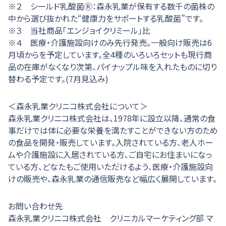
※２ シールド乳酸菌Ⓡ：森永乳業が保有する数千の菌株の
中から選び抜かれた“健康力をサポートする乳酸菌”です。
※３ 当社商品「エンジョイクリミール」比
※４ 医療・介護施設向けのみ先行発売。一般向け販売は6
月頃からを予定しています。全4種のいろいろセットも現行商
品の在庫がなくなり次第、パイナップル味を入れたものに切り
替わる予定です。(7月見込み)
＜森永乳業クリニコ株式会社について＞
森永乳業クリニコ株式会社は、1978年に設立以降、通常の食
事だけでは体に必要な栄養を満たすことができない方のため
の食品を開発・販売しています。入院されている方、老人ホー
ムや介護施設に入居されている方、ご自宅にお住まいになっ
ている方、どなたもご使用いただけるよう、医療・介護施設向
けの販売や、森永乳業の通信販売など幅広く展開しています。
お問い合わせ先
森永乳業クリニコ株式会社 クリニカルマーケティング部 マ