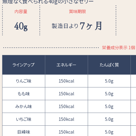
無理なく食べられる40gの小さなゼリー
内容量
賞味期限
40g
7ヶ月
製造日より
栄養成分表示 1個（
ラインアップ
エネルギー
たんぱく質
りんご味
150kcal
5.0g
もも味
150kcal
5.0g
みかん味
150kcal
5.0g
いちご味
150kcal
5.0g
巨峰味
150kcal
5.0g