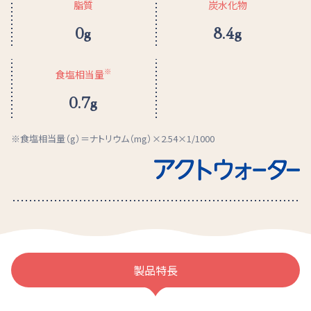
脂質
炭水化物
0g
8.4g
※
食塩相当量
0.7g
食塩相当量（g）＝ナトリウム（mg）×2.54×1/1000
製品特長