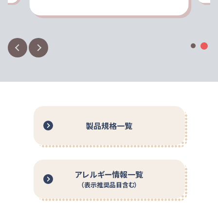
容器が落下・衝撃等により破損しますと、衛生性が損なわ
開けられるラージキャップ
れます。取り扱いには十分注意してください。
しぼり出しやすく
もっと見る
容器を強く押すと、内容物が飛び出る場合があります。
手首への負担が小さいハンディパック
開封後に全量使用しない場合には、栓をして直ちに冷蔵
たっぷり大容量タイプ
庫に保管し、その日のうちに使用してください。
キャップを飲み込んだり、キャップや容器のフチで怪我を
しないようご注意ください。
光があたる場所や、高温な場所、凍結するような場所で保
管しますと、風味の劣化および性状変化が認められる場
合があります。
製品規格一覧
アレルギー情報一覧
（表示推奨品目含む）