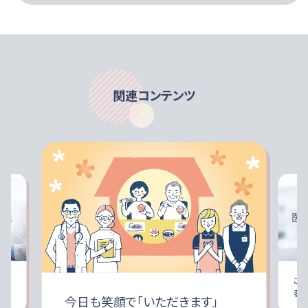
たんぱく質
ロース）、香料
特定原材料に準ずるもの
食事はゆっくりとよく噛んで、合間に少量ずつ水分補給を
行うと良いでしょう。
該当なし
脂質
医師・栄養士等のご指導に従って使用してください。
流動食を使用している時の水分補給に
静脈内等へは絶対に注入しないでください。
※専用のコネクタが必要になる場合はお問合せください。
炭水化物
使用中に異常が認められた場合は直ちに使用を中止して
関連コンテンツ
ナトリウム
m
ください。
水分管理および電解質の補給量に配慮して使用してくだ
食塩相当量※
さい。
使用開始時は、腹部症状等に注意しながら少量ずつ使用
カリウム
m
してください。
カルシウム
m
保管中に水分が分離することがありますので、水にむせや
すい方は注意して使用してください。
塩素
m
容器に漏れ・膨脹等がみられるもの及び容器の破損して
もっと見る
いるものは使用しないでください。
水分
開封時に内容物の色・臭い・味に異常があるものは使用し
ないでください。
従事
こ
扱いやすい容器
[ ]：参考値
者
今日も笑顔で「いただきます」
容器は使い捨てです。繰り返しの使用は避けてください。
※食塩相当量（g）＝ナトリウム（mg）×2.54×1/1000
ひねって簡単に