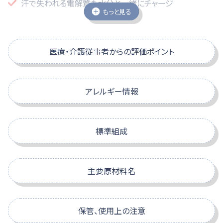
汗で失われる電解質も水分と一緒にチャージ
もっと見る
日常的な水分補給に
医療・介護従事者からの評価ポイント
季節を問わず、様々なシーンで大活躍の1本。
入浴前後に
入浴中の発汗で多くの水分が失われるので、十分な水分
アレルギー情報
補給が必要です。
ウォーキングのお供に
おいしい
運動時には電解質と水分が失われるので、水分補給をし
特定原材料
ましょう。
標準組成
スクロールできます
就寝前に
人は寝ている間にコップ1～2杯ほどの汗をかくので、水分
スクロールできます
えび
かに
小麦
そば
補給をお勧めします。
主要原材料名
起床後に
-
-
-
-
朝起きたときの体は、皮膚や呼吸を通して水分を失ってい
果糖ぶどう糖液糖、食塩/ゲル化剤（増粘多糖類）、クエン酸、
エネルギー
kc
るので水分補給が必要です。
保管、使用上の注意
塩化K、クエン酸Na、乳酸Ca、甘味料（アセスルファムK、スクラ
食事時間に