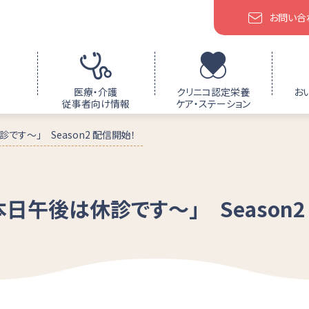
お問い合
医療・介護
クリニコ認定栄養
お
従事者向け情報
ケア・ステーション
診です～」 Season2 配信開始！
本日午後は休診です～」 Season2