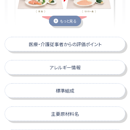
もっと見る
医療・介護従事者からの評価ポイント
アレルギー情報
再加熱の必要がない
特定原材料
標準組成
スクロールできます
いろいろな食品をお好みの仕上がりに
スクロールできます
えび
かに
小麦
そば
味が変わらない
[常温]（加熱せずに常温でかためたい食品）も[温かい（65℃
主要原材料名
以上）]（加熱調理した食品）も、お好みの仕上がりにまとめる
-
-
-
-
ことができます。