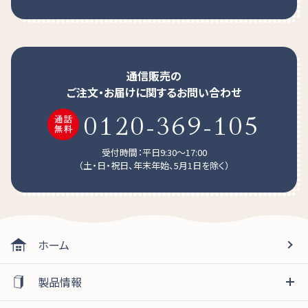
通信販売の
ご注文・お届けに関するお問い合わせ
0120-369-105
受付時間：平日9:30～17:00
（土・日・祝日、年末年始、5月1日を除く）
使用上のポイント
食材の種類により、加水量は異なりますので調整してくだ
さい。水分の多い食材の場合は加水する必要はありませ
ん。
ホーム
でんぷんを多く含む食材はまとまりにくい場合があります
ので、まとめるこeasy使用量を多めにしてください。ミキサ
製品情報
ーにかける時間が長いとでんぷん由来のべたつきが強く
なりますので、ミキサーにかける時間を調整してください。