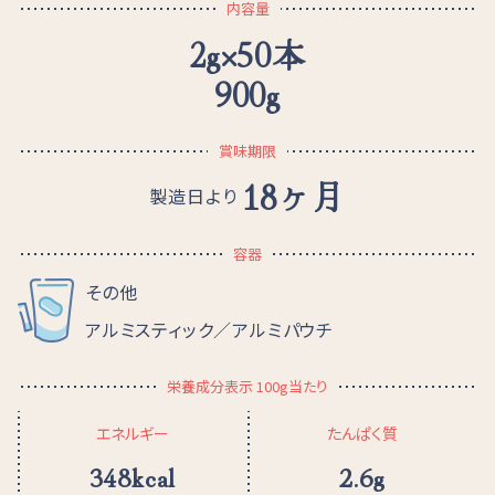
内容量
2g×50本
900g
賞味期限
18ヶ月
製造日より
容器
その他
アルミスティック／アルミパウチ
栄養成分表示 100g当たり
エネルギー
たんぱく質
348kcal
2.6g