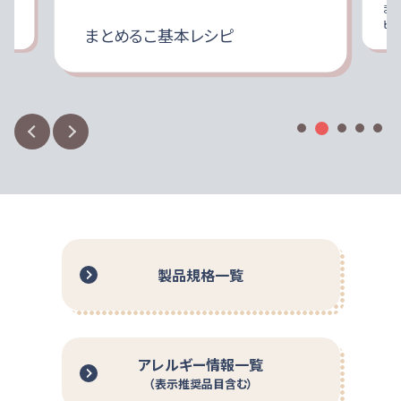
従事
ま
本品でかためたものを加熱して食べる場合、衛生面に配
ピ
まとめるこ基本レシピ
慮し、長時間の加温は避けてください。
寒天・ゼラチンとの比較
調整後はなるべく早めにお召し上がりください。
風味・色合いを損なわず、手軽に食品をまとめることができま
本品を摂りすぎると、体調や体質によりお腹がはる場合、
もっと見る
す。
ゆるくなる場合があります。このような場合は使用量を減
らしてください。
食事介助が必要な方は飲み込む力に差がありますので、
介助者の方は飲み込むまで様子を見守ってください。
開封後は吸湿しやすいので、開封後に全量使用しない場
合には、開封部を密閉し、できるだけ早く使用してくださ
い。
製品規格一覧
直射日光があたる場所、湿度の高い場所、冷蔵庫での保
管は避けてください。
介護や介助の必要な方や、お子様の手の届かないところ
に保管してください。
アレルギー情報一覧
（表示推奨品目含む）