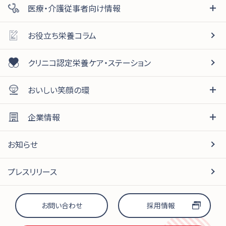
医療・介護従事者向け情報
べたつきが強い場合は、加水量を増やすことをおすすめし
ます。
お役立ち栄養コラム
脂肪分を多く含む食材はまとまりにくい場合がありますの
で、まとめるこeasy使用量を多めにしてください。
クリニコ認定栄養ケア・ステーション
調整した後、冷やすとかためになります。お召し上がりの
際はかたさを確認してください。
おいしい笑顔の環
[温かい（65℃以上）]で調整した食品を再び温める場合、
食材の種類やまとめるこeasy使用量・加水量によって保形
性が異なることに注意してください。水分量が多いものや
企業情報
まとめるこeasy使用量が少ないものは形が崩れやすいの
で長時間の加温は避けてください。
お知らせ
一度かためたものは45℃以上（中心温度）に加温しない
でください。（形が崩れることがあります。）
プレスリリース
お問い合わせ
採用情報