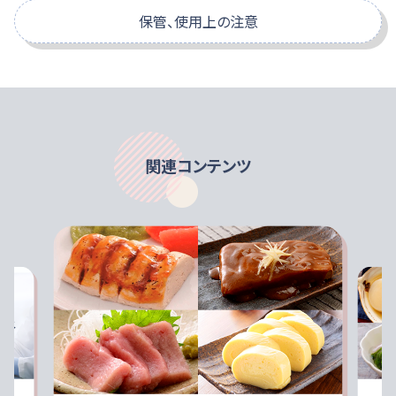
デキストリン/グルコマンナン、キサンタンガム、カラギナン、ジェ
エネルギー
kc
保管、使用上の注意
[常温]の場合、野菜・果物など熱を加えたくない食品への
ランガム、ローカストビーンガム
使用におすすめです。素材の味、色、香り、栄養素をそこな
食感の仕上がりが良い
たんぱく質
特定原材料に準ずるもの
いません。
該当なし
[温かい（65度以上）]の場合、加熱調理した食品、熱を加え
脂質
食べる方（のえん下機能）によって、適切なかたさは異なり
てもよい食品への使用におすすめです。少量のまとめるこ
ます。医師・歯科医師・管理栄養士・薬剤師・言語聴覚士等
炭水化物
easyでゼリー状に仕上げることができます。
のご指導に従って使用してください。
関連コンテンツ
包装容器が破損しているものは使用しないでください。
食塩相当量※
開封時に内容物の色・臭い・味に異常があるもの及び固ま
っているものは使用しないでください。
[ ]：参考値
※食塩相当量（g）＝ナトリウム（mg）×2.54×1/1000
粉末をそのまま食べると、喉につまるおそれがありますの
で、絶対に食べないでください。本品を使用することで確
実に誤えんが防げるものではありません。
まとめるこeasy使用量が同じでも食材の種類や温度、加
水量によって、発現するかたさやかたまるまでの時間が異
なります。本品の使用量・加水量を加減し、出来上がりの
形状を調整してください。また食べる前に必ずかたさを確
認してください。