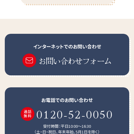
本品は、疾病の診断、治療、予防を目的としたものではあ
りません。
レチノール活性当量
μ
gRAE
175
本品は、疾病に罹患している者、未成年者、妊産婦（妊娠
ビタミンD
μ
g
5.0
を計画している者を含む。）および授乳婦を対象に開発さ
れた食品ではありません。
ビタミンE
疾病に罹患している場合は医師に、医薬品を服用してい
インターネットでのお問い合わせ
る場合は医師、薬剤師に相談してください。
α-トコフェロール
mg
5.0
お問い合わせフォーム
体調に異変を感じた際は、速やかに摂取を中止し、医師に
相談してください。
ビタミンK
μ
g
-
ビタミンB₁
mg
0.65
ビタミンB₂
mg
0.70
お電話でのお問い合わせ
安心の「サンキストブランド」です
ナイアシン
mg
8.0
0120-52-0050
サンキストはSunkist Growers, Inc.,Valencia, California
ナイアシン当量
mgNE
8.0
91355 U.S.A.の登録商標です。
受付時間：平日10:00～16:30
Sunkist Growers, Inc. のトレードマークライセンスにより森
（土・日・祝日、年末年始、5月1日を除く）