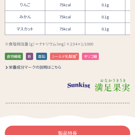
りんご
75kcal
0.1g
みかん
75kcal
0.1g
マスカット
75kcal
0.1g
食塩相当量（g）＝ナトリウム（mg）×2.54×1/1000
®
食物繊維
鉄
亜鉛
シールド乳酸菌
オリゴ糖
栄養成分マークの説明はこちら
製品特長