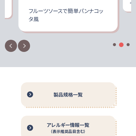
マスカット
ているものはお飲みにならないでください。
今
こ
特定原材料に準ずるもの
栄養満足
もっと見る
フルーツソースで簡単パンナコッ
糖類（果糖ぶどう糖液糖、砂糖、ラクチュロース）、マスカット、
室温・暗所で保管ください。
カリウム
mg
[30]
グアーガム分解物、酵母エキス、乳酸菌（殺菌）、乾燥酵母/乳
タ風
該当なし
ビタミンC 500mg、ビタミンD 5.0μg、その他に9種類のビ
おいしさを保つために冷所での保管をおすすめします。
酸Ca、V.C、香料、酸味料、ピロリン酸鉄、ナイアシン、パントテン
カルシウム
mg
200
タミンを配合しています（1本125ml当たり）。
直射日光があたる場所や、高温な場所、凍結するような場
酸Ca、V.E、甘味料（アセスルファムK､スクラロース）、β-カロテ
もっと見る
食事だけでは不足しがちなミネラル（鉄 5.0mg、亜鉛
所で保管しますと、風味劣化等の性状変化が認められる
マグネシウム
mg
[4]
ン、V.B₆、V.B₂、 V.B₁、葉酸、V.D、V.B₁₂、（一部に乳成分を含む）
11.0mg、カルシウム200mg）を手軽に補うことができます
マスカット
場合があります。
（1本125ml当たり）。
食用酵母の一部や、果肉分等が沈澱することがあります
リン
mg
[11]
特定原材料
®
ミルクオリゴ糖（ラクチュロース）を1.0g、シールド乳酸菌
が、品質には問題ありません。開封前によく振ってからお飲
を100億個配合しています（1本125ml当たり）。
鉄
mg
5.0
みください。
スクロールできます
開封時に内容物の色・臭い・味に異常があるものおよび固
亜鉛
mg
11.0
えび
かに
小麦
そば
まっているものはお飲みにならないでください。
本品は酸性飲料です。たんぱく質を含む飲料と混ぜると分
製品規格一覧
銅
mg
0.18
-
-
-
-
離・沈澱が生じますので、混合しないでください。
セレン
μ
g
5.0
開封後に全量お飲みにならない場合には、直ちに冷蔵庫
に保管し、その日のうちにお飲みください。
特定原材料に準ずるもの
クロム
μ
g
[4]
冷所に保管した場合、容器がへこむこともありますが、品
アレルギー情報一覧
該当なし
質には問題ありません。
（表示推奨品目含む）
ビタミンA