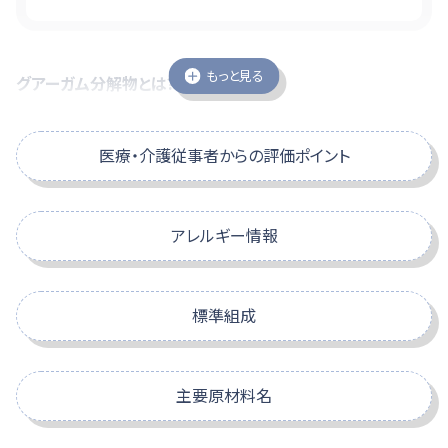
もっと見る
グアーガム分解物とは?
グアー豆から生まれた天然由来の水溶性食物繊維です。
数ある食物繊維の中でも善玉菌に利用されやすい高発酵
医療・介護従事者からの評価ポイント
性のプレバイオティクスです。
豊富なエビデンスと安全性を高く評価され、医療や介護の
現場で広く活用されています。
アレルギー情報
りんご
標準組成
特定原材料
スクロールできます
スクロールできます
主要原材料名
りんご
えび
かに
小麦
そば
1本(125ml)当たり