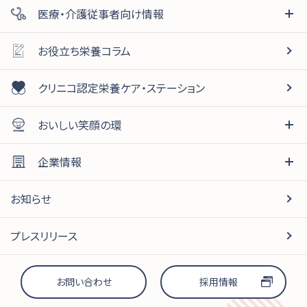
届出番号：J527（りんご）、J486（みかん）、J537（マスカッ
医療・介護従事者向け情報
ト）
機能性表示：本品にはグアーガム分解物（食物繊維）が含
お役立ち栄養コラム
まれます。グアーガム分解物（食物繊維）は、善玉菌（ビフィ
ズス菌）を増やして腸内環境を良好にすることが報告され
クリニコ認定栄養ケア・ステーション
ています。
機能性関与成分：グアーガム分解物（食物繊維）4.0g
おいしい笑顔の環
○食生活は、主食、主菜、副菜を基本に、食事のバランスを。
企業情報
○本品は、特定保健用食品と異なり、機能性及び安全性につ
いて国による評価を受けたものではありません。届け出られ
お知らせ
た科学的根拠等の情報は消費者庁のウェブサイトで確認でき
ます。
プレスリリース
○本品は、医薬品ではありません。
お問い合わせ
採用情報