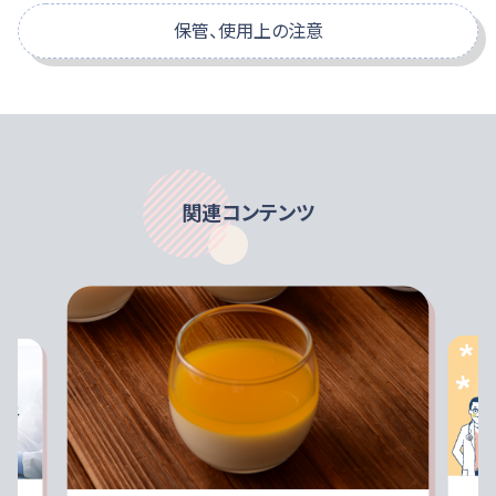
りんご
保管、使用上の注意
エネルギー
kcal
75
-
-
-
-
糖類（果糖ぶどう糖液糖、砂糖、ラクチュロース）、りんご、グア
グアーガム分解物の研究報告
ーガム分解物、酵母エキス、乳酸菌（殺菌）、乾燥酵母/乳酸
たんぱく質
g
0.1
一日摂取目安量
Ca、V.C、酸味料、香料、ピロリン酸鉄、ナイアシン、パントテン酸
特定原材料に準ずるもの
Ca、V.E、甘味料（アセスルファムK､スクラロース）、β-カロテン、
脂質
g
0
食事の補助として１日１本（125ｍl）を目安にお召し上が
V.B₆、V.B₂、 V.B₁、葉酸、V.D、V.B₁₂、（一部に乳成分・りんごを含
りんご
りください。
む）
炭水化物
g
22.0
関連コンテンツ
糖質
g
17.0
保管、使用上の注意
みかん
みかん
食物繊維
g
5.0
糖類（果糖ぶどう糖液糖、砂糖、ラクチュロース）、うんしゅうみ
医師・栄養士等のご指導に従って使用してください。
特定原材料
かん、グアーガム分解物、酵母エキス、乳酸菌（殺菌）、乾燥酵
牛乳・りんご（りんごのみ）由来の成分が含まれています。
スクロールできます
灰分
g
0.4
母/乳酸Ca、V.C、ピロリン酸鉄、ナイアシン、香料、パントテン酸
もっと見る
アレルギーを示す方は使用しないでください。
Ca、V.E、甘味料（アセスルファムK､スクラロース）、β-カロテン、
静脈内等へは絶対に注入しないでください。
水分
g
112
えび
かに
小麦
そば
酸味料、V.B₆、 V.B₂、V.B₁、葉酸、V.D、V.B₁₂、（一部に乳成分を
鉄・亜鉛・銅等の微量元素の補給量に配慮して使用してく
含む）
ナトリウム
もっと見る
mg
43
ださい。
-
-
-
-
容器に漏れ・膨脹等がみられるものおよび容器の破損し
食塩相当量※
g
0.11