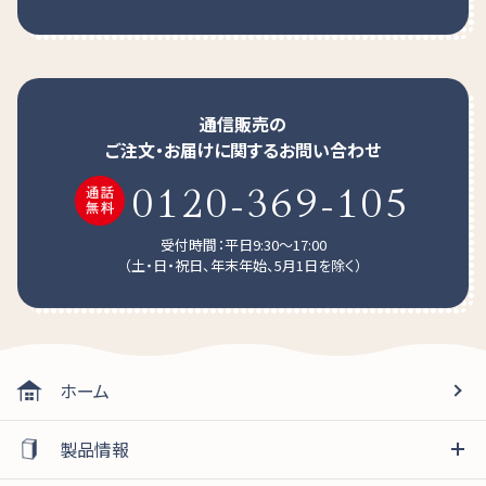
ビタミンB₆
mg
0.80
永乳業の販売する製品です。
ビタミンB₁₂
μ
g
1.20
葉酸
μ
g
120
通信販売の
パントテン酸
mg
3.0
ご注文・お届けに関するお問い合わせ
0120-369-105
ビタミンC
mg
500
ラクチュロース
g
1.0
受付時間：平日9:30～17:00
（土・日・祝日、年末年始、5月1日を除く）
®
100億個配合
シールド乳酸菌
おいしさ満足
果実のおいしさを楽しめる10％果汁入り飲料です。
[ ]：参考値
「りんご」と「みかん」、「マスカット」の3種類で毎日続けやす
※食塩相当量（g）＝ナトリウム（mg）×2.54×1/1000
ホーム
い味わいです。
製品情報
機能性表示食品届出内容