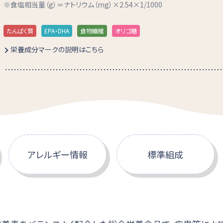
食塩相当量（g）＝ナトリウム（mg）×2.54×1/1000
たんぱく質
EPA・DHA
食物繊維
オリゴ糖
栄養成分マークの説明はこちら
アレルギー情報
標準組成