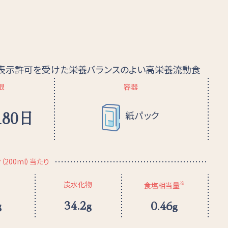
て表示許可を受けた栄養バランスのよい高栄養流動食
限
容器
180日
紙パック
200ml）当たり
炭水化物
※
食塩相当量
g
34.2g
0.46g