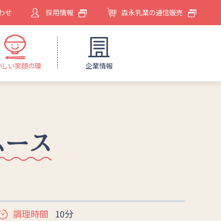
わせ
採用情報
森永乳業の通信販売
いしい笑顔の環
企業情報
ムース
調理時間
10分