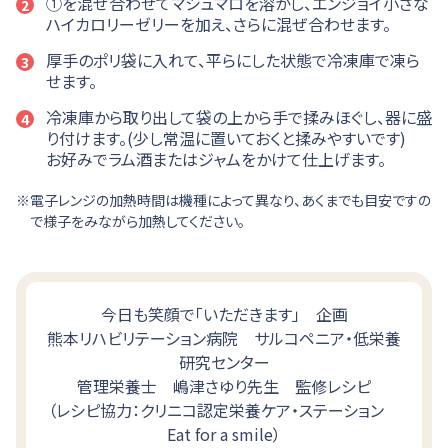
①を混ぜ合わせてマシュマロを溶かし、エンジョイ小さな
2
ハイカロリーゼリーを加え、さらに混ぜ合わせます。
厚手のポリ袋に入れて、平らにした状態で冷凍庫で凍ら
3
せます。
冷凍庫から取り出して袋の上から手で揉みほぐし、器に盛
4
り付けます。(少し常温に置いておくと揉みやすいです)
お好みでラム酒またはジャムをかけて仕上げます。
電子レンジの加熱時間は機種によって異なり、あくまでも目安ですの
で様子をみながら加熱してください。
今日も笑顔で「いただきます」 企画
熊本リハビリテーション病院 サルコペニア・低栄養
研究センター
管理栄養士 嶋津さゆり先生 監修レシピ
（レシピ協力：クリニコ認定栄養ケア・ステーション
Eat for a smile）