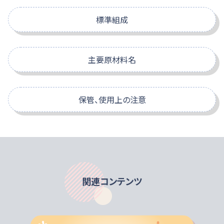
粘度比較表（参考値）
ない
特定原材料
標準組成
スクロールできます
スクロールできます
えび
かに
小麦
そば
主要原材料名
分散性がよく、だまになりにくい
-
-
-
-
デキストリン/キサンタンガム、カラギナン、クエン酸三ナトリウ
エネルギー
kc
保管、使用上の注意
ム
流動食を半固形状に簡単に調製するこ
たんぱく質
特定原材料に準ずるもの
とができる
牛乳・流動食のおいしさそのまま！
該当なし
脂質
食べる方（のえん下機能）によって、適切なとろみの強さが
無味無臭ですので、牛乳や流動食の味をそこないません。
異なります。医師・歯科医師・管理栄養士・薬剤師・言語聴
炭水化物
覚士等のご指導に従って使用してください。
関連コンテンツ
包装容器が破損しているものは使用しないでください。
食塩相当量※
開封時に内容物の色・臭い・味に異常があるもの及び固ま
っているものは使用しないでください。
[ ]：参考値
※食塩相当量（g）＝ナトリウム（mg）×2.54×1/1000
本品を一度に多量に加えたり、一度とろみをつけた食品