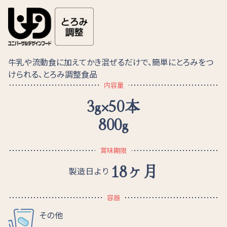
牛乳や流動食に加えてかき混ぜるだけで、簡単にとろみをつ
けられる、とろみ調整食品
内容量
3g×50本
800g
賞味期限
18ヶ月
製造日より
容器
その他