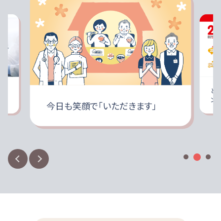
に再度本品を加えると、ダマが生じることがあります。ダマ
がある場合は取り除いて使用してください。
ダマやとろみを強くつけすぎたもの、または粉末をそのま
ま食べると、喉につまるおそれがありますので、絶対に食
べないでください。本品を使用することで確実に誤えんが
防げるものではありません。
使用量が同じでもとろみをつける食品の種類や温度によ
従事
と
って、とろみの強さや安定するまでの時間が異なります。食
ン
今日も笑顔で「いただきます」
べる前に必ずとろみの状態を確認してください。
使い勝手の良さにこだわりました
本品は、「牛乳・流動食用」ですので、水やお茶などのとろ
みづけには適しません。水やお茶へのとろみづけにはつる
もっと見る
良好な分散性、ダマになりにくく、サッと溶けます。
りんこQuickly、つるりんこPowerfulをご利用ください。
半固形状流動食を簡単に調製することができます。
本品を摂りすぎると、体調や体質によりお腹がはる場合、
ゆるくなる場合があります。このような場合は使用量を減
らしてください。
食事介助が必要な方は飲み込む力に差がありますので、
介助者の方は飲み込むまで様子を見守ってください。