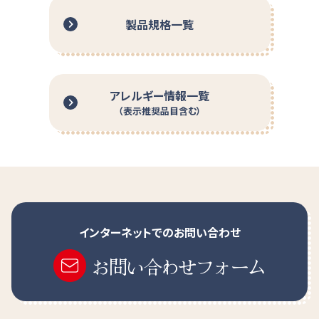
薬と一緒にご使用になる場合は、医師・薬剤師等のご指導
製品規格一覧
に従ってください。
開封後は吸湿しやすいので、開封後に全量使用しない場
合には、開封部を密封し、できるだけ早く使用してくださ
い。
アレルギー情報一覧
直射日光があたる場所、湿度の高い場所、冷蔵庫での保
（表示推奨品目含む）
管は避けてください。
介護や介助の必要な方や、お子様の手の届かないところ
に保管してください。
とろみの目安
インターネットでのお問い合わせ
お問い合わせフォーム